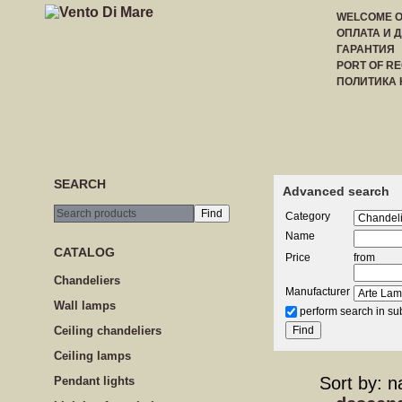
WELCOME 
ОПЛАТА И 
ГАРАНТИЯ
PORT OF RE
ПОЛИТИКА
HOME
CREATE ACCOUNT
LOGIN
PRICE LI
SEARCH
Advanced search
Category
Name
CATALOG
Price
from
Сhandeliers
Manufacturer
Wall lamps
perform search in su
Сeiling сhandeliers
Ceiling lamps
Sort by: 
Pendant lights