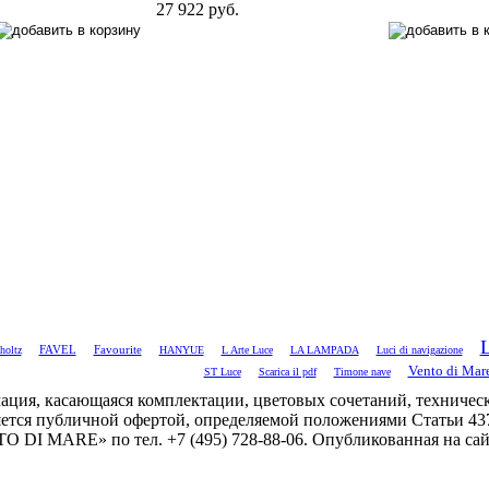
27 922 руб.
L
FAVEL
holtz
Favourite
HANYUE
L Arte Luce
LA LAMPADA
Luci di navigazione
Vento di Mar
ST Luce
Scarica il pdf
Timone nave
ация, касающаяся комплектации, цветовых сочетаний, техническ
ется публичной офертой, определяемой положениями Статьи 43
 DI MARE» по тел. +7 (495) 728-88-06. Опубликованная на сай