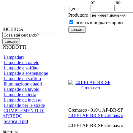
от
до
Цена
Produttore
искать в подкатегориях
RICERCA
PRODOTTI
Lampadari
Lampade da parete
Lampade a soffitto
Lampade a sospensione
Lampade da soffitto
Illuminazione quadri
Lampade da tavolo
Lampade da terra
Lampade da incasso
Lampade per le strade
Cremasco 4010/1 AP-BR-SF
COMPLEMENTI DI
4010/1 AP-BR-SF Cremasco
ARREDO
Scarica il pdf
4010/1 AP-BR-SF Cremasco
Бренды