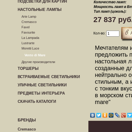
ПОДСВЕТКИ ДЛЯ КАРТИН
Количество ламп:
Мощность ламп в Вт
НАСТОЛЬНЫЕ ЛАМПЫ
Тип ламп (цоколь):
Arte Lamp
27 837 руб
Cremasco
Favel
Favourite
Кол-во:
La Lampada
Lustrarte
Мечтателям 
Moretti Luce
предложить 
Vento di Mare
настольная л
Другие производители
созданные д
ТОРШЕРЫ
нейтрально о
ВСТРАИВАЕМЫЕ СВЕТИЛЬНИКИ
стильным, а 
УЛИЧНЫЕ СВЕТИЛЬНИКИ
с тонким вку
ПРЕДМЕТЫ ИНТЕРЬЕРА
в морском ст
mare"
СКАЧАТЬ КАТАЛОГИ
БРЕНДЫ
Cremasco