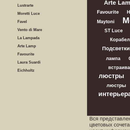
Arte La
Lustrarte
Favourite
Moretti Luce
M
Maytoni
Favel
Vento di Mare
ST Luce
La Lampada
Корабел
Arte Lamp
Подсветки
Favourite
лампа
Laura Suardi
встраив
Eichholtz
люстры
люстры
интерьер
Вся представле
цветовых сочета