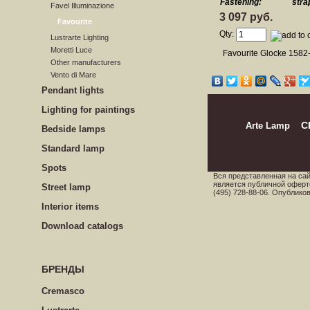
Fastening:
stra
Favel Illuminazione
3 097 руб.
Favourite
Qty:
Lustrarte Lighting
Moretti Luce
Favourite Glocke 158
Other manufacturers
Vento di Mare
Pendant lights
Lighting for paintings
Arte Lamp
C
Bedside lamps
Standard lamp
Spots
Вся представленная на са
является публичной оферт
Street lamp
(495) 728-88-06. Опублик
Interior items
Download catalogs
БРЕНДЫ
Cremasco