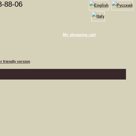
8-88-06
My shopping cart
er friendly version