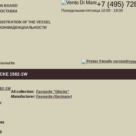
+7 (495) 72
ON BOARD
Понедельник-пятница 10:00 - 18:00
ДОСТАВКА
GISTRATION OF THE VESSEL
 КОНФИДЕНЦИАЛЬНОСТИ
ST
Print
Favourite
CKE 1582-1W
All collection:
Favourite "Glocke"
Manufacturer:
Favourite (Germany)
h
hts
0