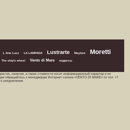
Moretti
Lustrarte
L Arte Luce
LA LAMPADA
Maytoni
Vento di Mare
The ship's wheel
подвесы
ристик, наличия, а также стоимости носит информационный характер и не
ции обращайтесь к менеджерам Интернет-салона «VENTO DI MARE» по тел. +7
го уведомления.