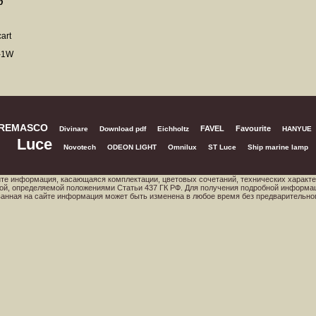
p
2-1W
REMASCO
FAVEL
Favourite
Divinare
Download pdf
Eichholtz
HANYUE
Luce
Novotech
ODEON LIGHT
Omnilux
ST Luce
Ship marine lamp
йте информация, касающаяся комплектации, цветовых сочетаний, технических характе
ой, определяемой положениями Статьи 437 ГК РФ. Для получения подробной информа
ованная на сайте информация может быть изменена в любое время без предварительно