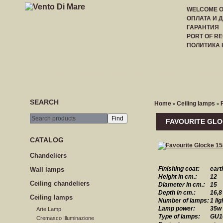
WELCOME 
ОПЛАТА И 
ГАРАНТИЯ
PORT OF RE
ПОЛИТИКА
HOME
CREATE ACCOUNT
LOGIN
PRICE LI
SEARCH
Home
Ceiling lamps
»
»
FAVOURITE GLO
CATALOG
Сhandeliers
Finishing coat:
eart
Wall lamps
Height in cm.:
12
Сeiling сhandeliers
Diameter in cm.:
15
Depth in cm.:
16,8
Ceiling lamps
Number of lamps:
1 lig
Lamp power:
35w
Arte Lamp
Type of lamps:
GU1
Cremasco Illuminazione