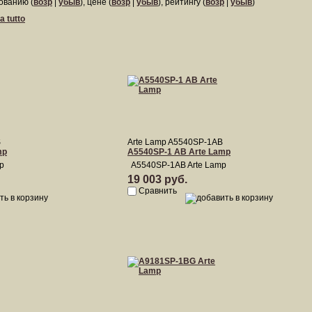
ованию (
возр
|
убыв
), цене (
возр
|
убыв
), рейтингу (
возр
|
убыв
)
a tutto
S
Arte Lamp A5540SP-1AB
mp
A5540SP-1 AB Arte Lamp
p
A5540SP-1AB Arte Lamp
19 003 руб.
Сравнить