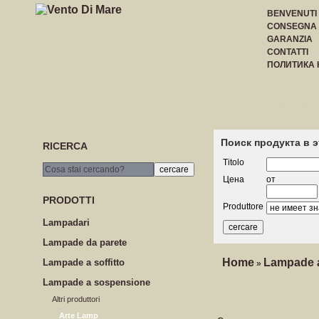
BENVENUTI
CONSEGNA
GARANZIA
CONTATTI
ПОЛИТИКА
HOME
REGISTRARTI
ВХОД
ПРАЙС-ЛИСТ
Поиск продукта в 
RICERCA
Titolo
Цена
от
PRODOTTI
Produttore
Lampadari
Lampade da parete
Home
Lampade 
Lampade a soffitto
»
Lampade a sospensione
Altri produttori
Arte Lamp