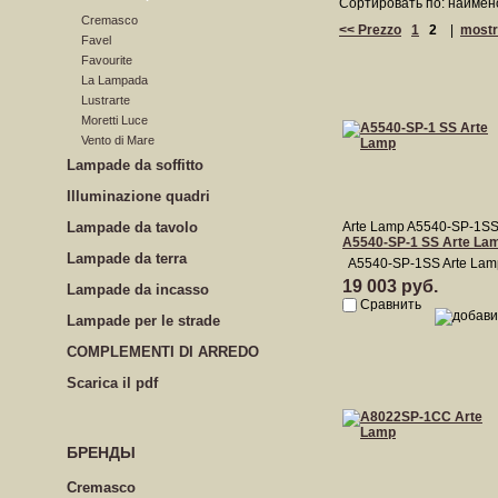
Сортировать по: наимен
Cremasco
<< Prezzo
1
2
|
mostr
Favel
Favourite
La Lampada
Lustrarte
Moretti Luce
Vento di Mare
Lampade da soffitto
Illuminazione quadri
Lampade da tavolo
Arte Lamp A5540-SP-1S
A5540-SP-1 SS Arte La
Lampade da terra
A5540-SP-1SS Arte Lam
19 003 руб.
Lampade da incasso
Сравнить
Lampade per le strade
COMPLEMENTI DI ARREDO
Scarica il pdf
БРЕНДЫ
Cremasco