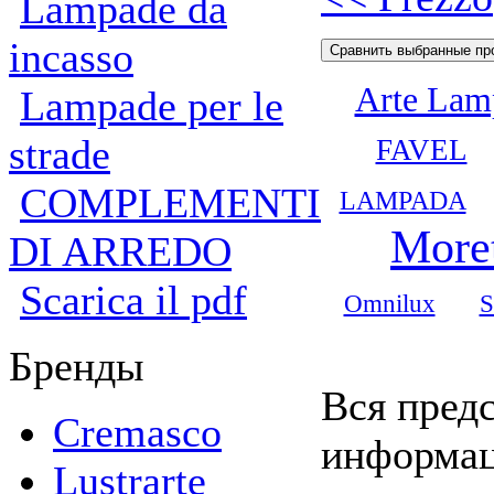
Lampade da
incasso
Arte Lam
Lampade per le
strade
FAVEL
COMPLEMENTI
LAMPADA
Moret
DI ARREDO
Scarica il pdf
Omnilux
S
Бренды
Вся предс
Cremasco
информац
Lustrarte