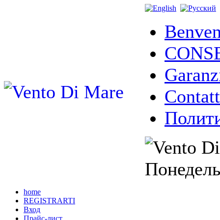
Benven
CONS
Garanz
Contatt
Полити
Понедель
home
REGISTRARTI
Вход
Прайс-лист