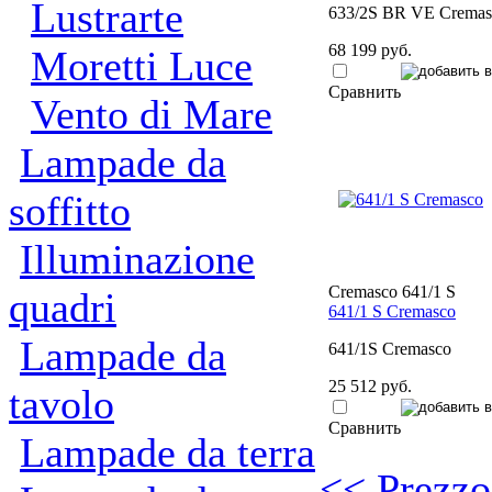
Lustrarte
633/2S BR VE Cremas
68 199 руб.
Moretti Luce
Сравнить
Vento di Mare
Lampade da
soffitto
Illuminazione
Cremasco 641/1 S
quadri
641/1 S Cremasco
Lampade da
641/1S Cremasco
25 512 руб.
tavolo
Сравнить
Lampade da terra
<< Prezzo