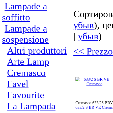
Lampade a
Сортиров
soffitto
убыв
), це
Lampade a
|
убыв
)
sospensione
Altri produttori
<< Prezzo
Arte Lamp
Cremasco
Favel
Favourite
La Lampada
Cremasco 633/2S BR
633/2 S BR VE Crema