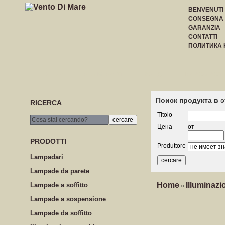
BENVENUTI
CONSEGNA
GARANZIA
CONTATTI
ПОЛИТИКА
HOME
REGISTRARTI
ВХОД
ПРАЙС-ЛИСТ
Поиск продукта в 
RICERCA
Titolo
Цена
от
PRODOTTI
Produttore
Lampadari
Lampade da parete
Home
Illuminazi
Lampade a soffitto
»
Lampade a sospensione
Lampade da soffitto