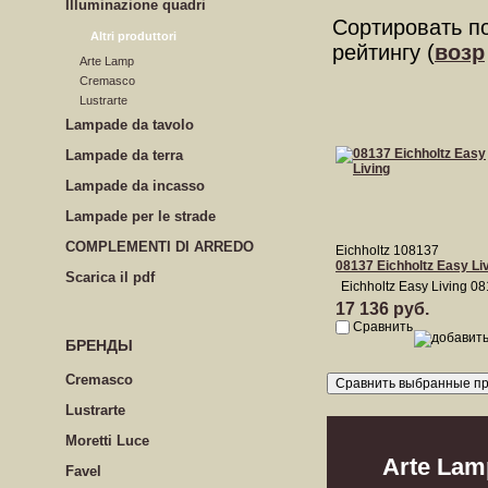
Illuminazione quadri
Сортировать п
Altri produttori
рейтингу (
возр
Arte Lamp
Cremasco
Lustrarte
Lampade da tavolo
Lampade da terra
Lampade da incasso
Lampade per le strade
COMPLEMENTI DI ARREDO
Eichholtz 108137
08137 Eichholtz Easy Li
Scarica il pdf
Eichholtz Easy Living 0
17 136 руб.
Сравнить
БРЕНДЫ
Cremasco
Lustrarte
Moretti Luce
Arte Lam
Favel