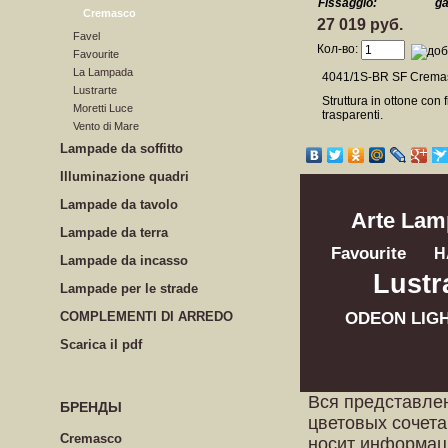
Fissaggio:
ga
Cremasco
27 019 руб.
Favel
Кол-во:
Favourite
La Lampada
4041/1S-BR SF Cremas
Lustrarte
Struttura in ottone con 
Moretti Luce
trasparenti.
Vento di Mare
Lampade da soffitto
Illuminazione quadri
Lampade da tavolo
Arte Lam
Lampade da terra
Favourite
H
Lampade da incasso
Lustr
Lampade per le strade
COMPLEMENTI DI ARREDO
ODEON LIG
Scarica il pdf
Вся представле
БРЕНДЫ
цветовых сочета
Cremasco
носит информац