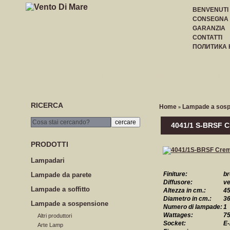
BENVENUTI
CONSEGNA
GARANZIA
CONTATTI
ПОЛИТИКА
HOME
REGISTRARTI
ВХОД
ПРАЙС-ЛИСТ
RICERCA
Home
Lampade a sosp
»
4041/1 S-BRSF
PRODOTTI
Lampadari
Finiture:
br
Lampade da parete
Diffusore:
ve
Lampade a soffitto
Altezza in cm.:
4
Diametro in cm.:
3
Lampade a sospensione
Numero di lampade:
1
Wattages:
7
Altri produttori
Socket:
E-
Arte Lamp