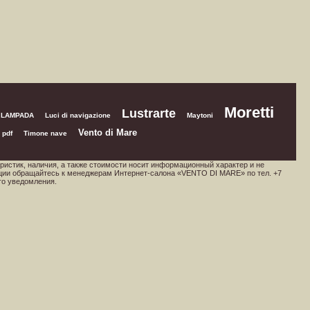
Moretti
Lustrarte
 LAMPADA
Luci di navigazione
Maytoni
Vento di Mare
 pdf
Timone nave
ристик, наличия, а также стоимости носит информационный характер и не
ции обращайтесь к менеджерам Интернет-салона «VENTO DI MARE» по тел. +7
го уведомления.