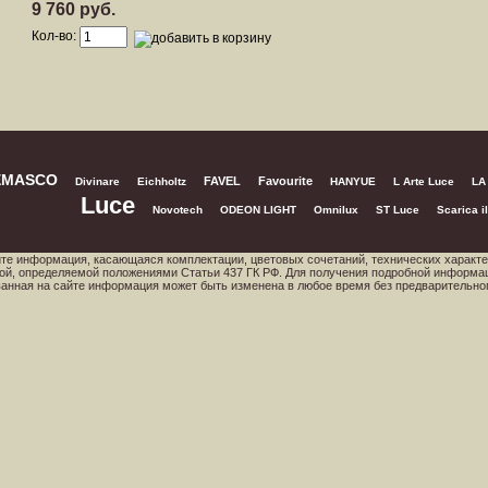
9 760 руб.
Кол-во:
EMASCO
FAVEL
Favourite
Divinare
Eichholtz
HANYUE
L Arte Luce
LA
Luce
Novotech
ODEON LIGHT
Omnilux
ST Luce
Scarica il
йте информация, касающаяся комплектации, цветовых сочетаний, технических характе
ой, определяемой положениями Статьи 437 ГК РФ. Для получения подробной информа
ованная на сайте информация может быть изменена в любое время без предварительно