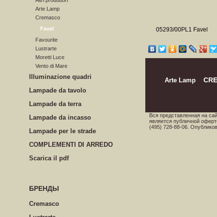
Altri produttori
Arte Lamp
Cremasco
Favel
05293/00PL1 Favel
Favourite
Lustrarte
Moretti Luce
Vento di Mare
Illuminazione quadri
Arte Lamp
CR
Lampade da tavolo
Lampade da terra
Вся представленная на са
Lampade da incasso
является публичной оферт
(495) 728-88-06. Опублик
Lampade per le strade
COMPLEMENTI DI ARREDO
Scarica il pdf
БРЕНДЫ
Cremasco