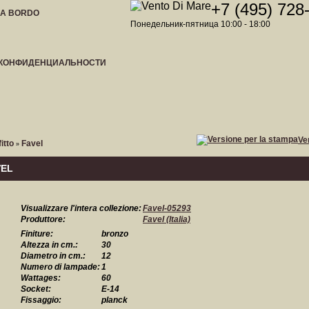
+7 (495) 728
 A BORDO
Понедельник-пятница 10:00 - 18:00
 КОНФИДЕНЦИАЛЬНОСТИ
Ve
itto
Favel
»
VEL
Visualizzare l'intera collezione:
Favel-05293
Produttore:
Favel (Italia)
Finiture:
bronzo
Altezza in cm.:
30
Diametro in cm.:
12
Numero di lampade:
1
Wattages:
60
Socket:
E-14
Fissaggio:
planck