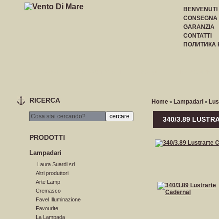
BENVENUTI
CONSEGNA
GARANZIA
CONTATTI
ПОЛИТИКА
HOME
REGISTRARTI
ВХОД
ПРАЙС-ЛИСТ
RICERCA
Home
Lampadari
Lus
»
»
340/3.89 LUST
PRODOTTI
Lampadari
Laura Suardi srl
Altri produttori
Arte Lamp
Cremasco
Favel Illuminazione
Favourite
La Lampada