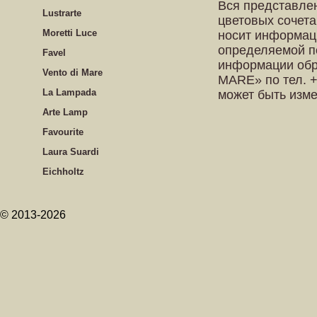
Вся представле
Lustrarte
цветовых сочета
Moretti Luce
носит информац
определяемой п
Favel
информации обр
Vento di Mare
MARE» по тел. +
La Lampada
может быть изм
Arte Lamp
Favourite
Laura Suardi
Eichholtz
© 2013-2026