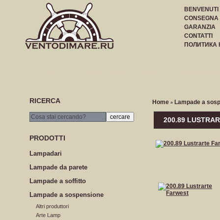
BENVENUTI
CONSEGNA
GARANZIA
CONTATTI
ПОЛИТИКА
HOME
REGISTRARTI
ВХОД
ПРАЙС-ЛИСТ
RICERCA
Home
Lampade a sosp
»
200.89 LUSTRA
PRODOTTI
Lampadari
Lampade da parete
Lampade a soffitto
Lampade a sospensione
Altri produttori
Arte Lamp