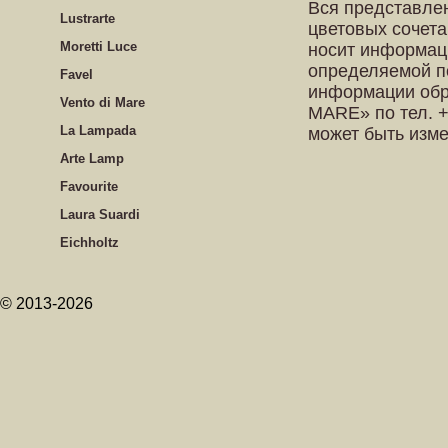
Вся представле
Lustrarte
цветовых сочета
Moretti Luce
носит информац
определяемой п
Favel
информации обр
Vento di Mare
MARE» по тел. +
La Lampada
может быть изм
Arte Lamp
Favourite
Laura Suardi
Eichholtz
© 2013-2026