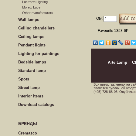
Lustrarte Lighting
Moretti Luce
Other manufacturers
Qty:
Wall lamps
Сeiling сhandeliers
Favourite 1353-6P
Ceiling lamps
Pendant lights
Lighting for paintings
Bedside lamps
Arte Lamp
C
Standard lamp
Spots
Вся представленная на са
Street lamp
является публичной оферт
(495) 728-88-06. Опублик
Interior items
Download catalogs
БРЕНДЫ
Cremasco