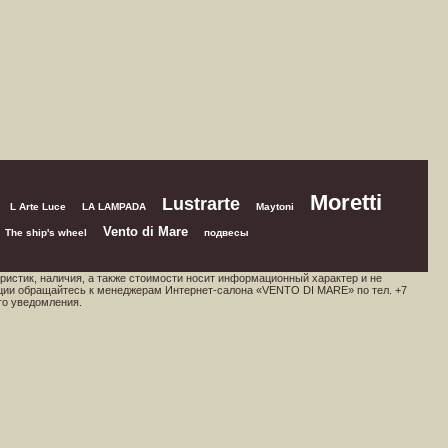
Moretti
Lustrarte
L Arte Luce
LA LAMPADA
Maytoni
Vento di Mare
The ship's wheel
подвесы
ристик, наличия, а также стоимости носит информационный характер и не
ции обращайтесь к менеджерам Интернет-салона «VENTO DI MARE» по тел. +7
го уведомления.