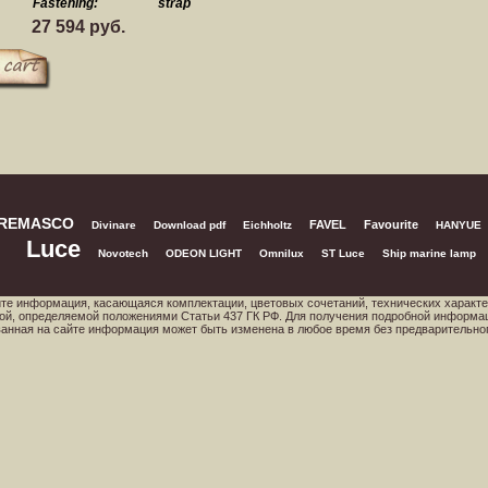
Fastening:
strap
27 594 руб.
REMASCO
FAVEL
Favourite
Divinare
Download pdf
Eichholtz
HANYUE
Luce
Novotech
ODEON LIGHT
Omnilux
ST Luce
Ship marine lamp
йте информация, касающаяся комплектации, цветовых сочетаний, технических характе
ой, определяемой положениями Статьи 437 ГК РФ. Для получения подробной информа
ованная на сайте информация может быть изменена в любое время без предварительно