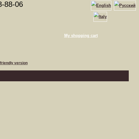
8-88-06
My shopping cart
 friendly version