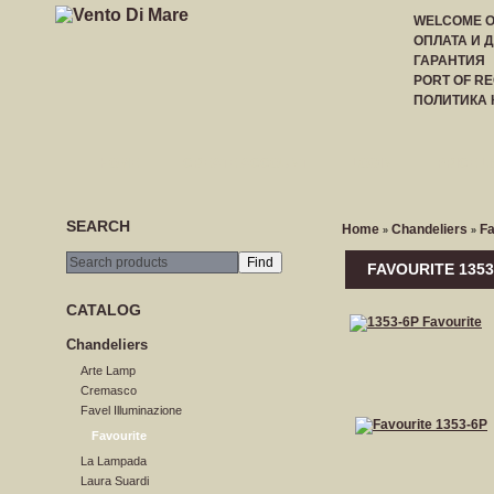
WELCOME 
ОПЛАТА И 
ГАРАНТИЯ
PORT OF RE
ПОЛИТИКА
HOME
CREATE ACCOUNT
LOGIN
PRICE LI
SEARCH
Home
Сhandeliers
Fa
»
»
FAVOURITE 1353
CATALOG
Сhandeliers
Arte Lamp
Cremasco
Favel Illuminazione
Favourite
La Lampada
Laura Suardi