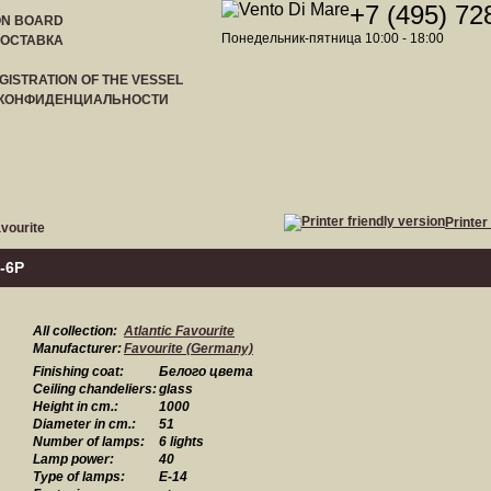
+7 (495) 72
ON BOARD
Понедельник-пятница 10:00 - 18:00
ДОСТАВКА
GISTRATION OF THE VESSEL
 КОНФИДЕНЦИАЛЬНОСТИ
ST
Printer
vourite
-6P
All collection:
Atlantic Favourite
Manufacturer:
Favourite (Germany)
Finishing coat:
Белого цвета
Ceiling chandeliers:
glass
Height in cm.:
1000
Diameter in cm.:
51
Number of lamps:
6 lights
Lamp power:
40
Type of lamps:
E-14