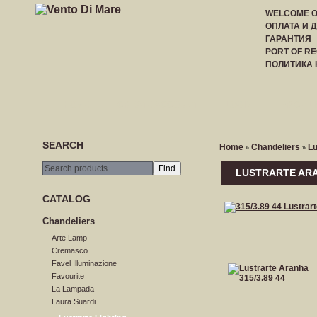
WELCOME 
ОПЛАТА И 
ГАРАНТИЯ
PORT OF RE
ПОЛИТИКА
HOME
CREATE ACCOUNT
LOGIN
PRICE LI
SEARCH
Home
Сhandeliers
Lu
»
»
LUSTRARTE ARAN
CATALOG
Сhandeliers
Arte Lamp
Cremasco
Favel Illuminazione
Favourite
La Lampada
Laura Suardi