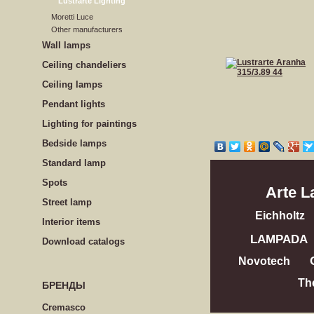
Lustrarte Lighting
Moretti Luce
Other manufacturers
Wall lamps
Сeiling сhandeliers
Ceiling lamps
Pendant lights
Lighting for paintings
Bedside lamps
Standard lamp
Spots
Arte 
Street lamp
Eichholtz
Interior items
LAMPADA
Download catalogs
Novotech
Th
БРЕНДЫ
Cremasco