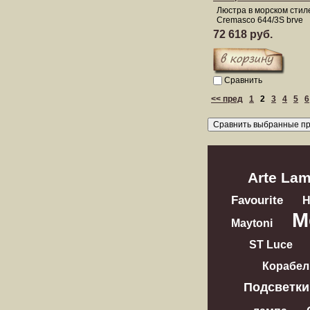
Люстра в морском стил
Cremasco 644/3S brve
72 618 руб.
Сравнить
<< пред
1
2
3
4
5
6
Arte La
Favourite
M
Maytoni
ST Luce
Корабел
Подсветки