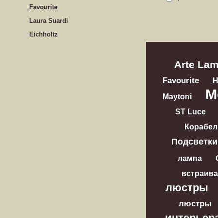
Favourite
Laura Suardi
Eichholtz
Arte La
Favourite
M
Maytoni
ST Luce
Корабел
Подсветки
лампа
встраив
люстры
люстры
интерьер