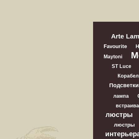
Arte La
Favourite
M
Maytoni
ST Luce
Корабел
Подсветки
лампа
встраив
люстры
люстры
интерьер