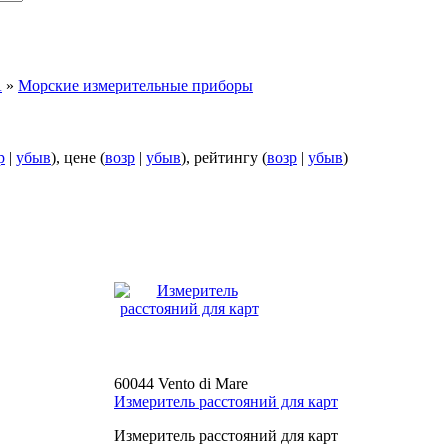
А
»
Морские измерительные приборы
р
|
убыв
), цене (
возр
|
убыв
), рейтингу (
возр
|
убыв
)
60044 Vento di Mare
Измеритель расстояний для карт
Измеритель расстояний для карт