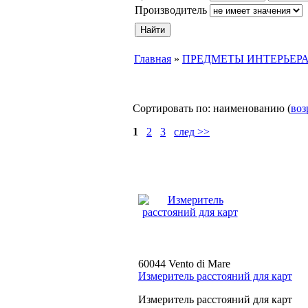
Производитель
Главная
»
ПРЕДМЕТЫ ИНТЕРЬЕР
Сортировать по: наименованию (
воз
1
2
3
след >>
60044 Vento di Mare
Измеритель расстояний для карт
Измеритель расстояний для карт