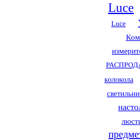
Luce
Luce
Ком
измерит
РАСПРО
колокола
светильн
насто
люст
предме