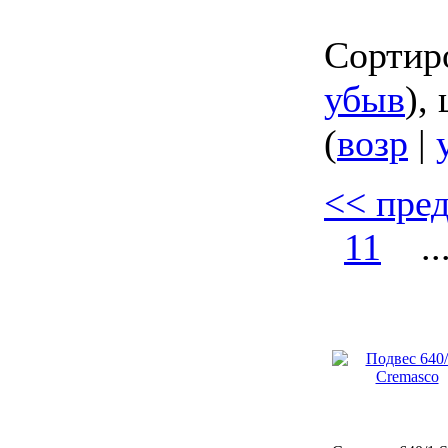
Сортир
убыв
),
(
возр
|
<< пре
11
..