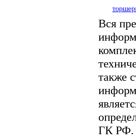
торшер
Вся пре
информ
комплек
техниче
также 
информ
являетс
опреде
ГК РФ.