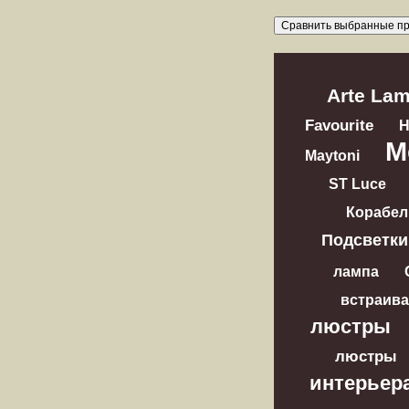
Arte La
Favourite
M
Maytoni
ST Luce
Корабел
Подсветки
лампа
встраив
люстры
люстры
интерьер