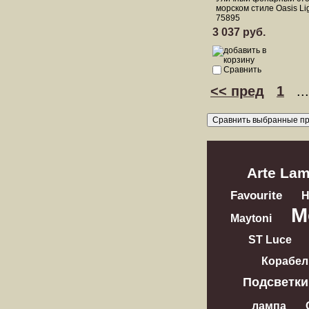
морском стиле Oasis Li
75895
3 037 руб.
Сравнить
<< пред
1
..
Arte La
Favourite
M
Maytoni
ST Luce
Корабел
Подсветки
лампа