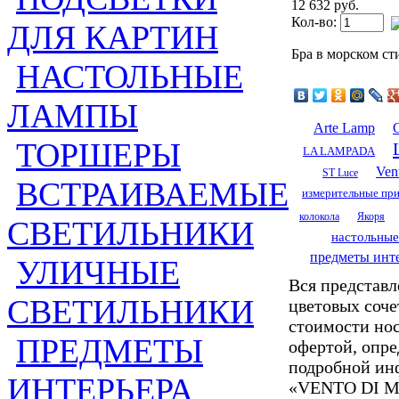
12 632 руб.
Кол-во:
ДЛЯ КАРТИН
Бра в морском с
НАСТОЛЬНЫЕ
ЛАМПЫ
Arte Lamp
ТОРШЕРЫ
LA LAMPADA
Ven
ST Luce
ВСТРАИВАЕМЫЕ
измерительные пр
колокола
Якоря
СВЕТИЛЬНИКИ
настольны
предметы инт
УЛИЧНЫЕ
Вся представл
СВЕТИЛЬНИКИ
цветовых соче
стоимости но
ПРЕДМЕТЫ
офертой, опр
подробной ин
ИНТЕРЬЕРА
«VENTO DI MAR