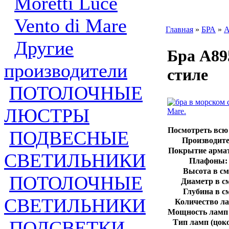
Moretti Luce
Vento di Mare
Главная
»
БРА
»
A
Другие
Бра A89
производители
стиле
ПОТОЛОЧНЫЕ
ЛЮСТРЫ
Посмотреть всю
ПОДВЕСНЫЕ
Производите
Покрытие арма
СВЕТИЛЬНИКИ
Плафоны:
Высота в см
ПОТОЛОЧНЫЕ
Диаметр в см
Глубина в с
СВЕТИЛЬНИКИ
Количество л
Мощность ламп 
ПОДСВЕТКИ
Тип ламп (цоко