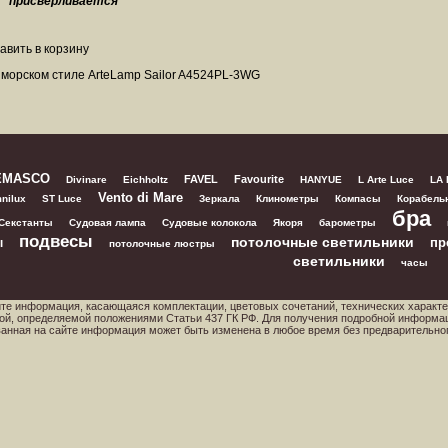
:
присверливается
 морском стиле ArteLamp Sailor A4524PL-3WG
EMASCO
FAVEL
Favourite
Divinare
Eichholtz
HANYUE
L Arte Luce
LA
Vento di Mare
nilux
ST Luce
Зеркала
Клинометры
Компасы
Корабель
бра
Секстанты
Судовая лампа
Судовые колокола
Якоря
барометры
подвесы
потолочные светильники
пр
ы
потолочные люстры
светильники
часы
йте информация, касающаяся комплектации, цветовых сочетаний, технических характе
ой, определяемой положениями Статьи 437 ГК РФ. Для получения подробной информа
ованная на сайте информация может быть изменена в любое время без предварительно