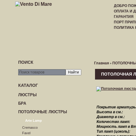
ДОБРО ПОЖ
ОПЛАТА И 
ГАРАНТИЯ
ПОРТ ПРИП
ПОЛИТИКА
ГЛАВНАЯ
РЕГИСТРАЦИЯ
ВХОД
ПРАЙС-
ПОИСК
Главная
ПОТОЛОЧНЫ
»
ПОТОЛОЧНАЯ Л
КАТАЛОГ
ЛЮСТРЫ
БРА
Покрытие арматуры
ПОТОЛОЧНЫЕ ЛЮСТРЫ
Высота в см.:
Диаметр в см.:
Arte Lamp
Количество ламп:
Мощность ламп в Вт
Cremasco
Тип ламп (цоколь):
Favel