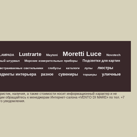
Moretti Luce
Lustrarte
 LAMPADA
Maytoni
Novotech
Подсветки для картин
ный штурвал
Морские измерительные приборы
люстры
встраиваемые светильники
глобусы
каталоги
лупы
уличные
едметы интерьера
сувениры
разное
торшеры
ристик, наличия, а также стоимости носит информационный характер и не
ции обращайтесь к менеджерам Интернет-салона «VENTO DI MARE» по тел. +7
го уведомления.