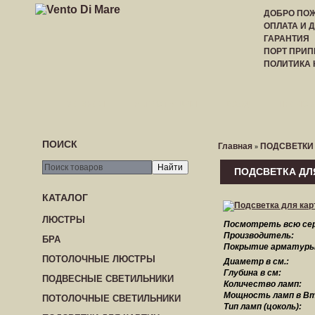
ДОБРО ПОЖ
ОПЛАТА И 
ГАРАНТИЯ
ПОРТ ПРИП
ПОЛИТИКА
ГЛАВНАЯ
РЕГИСТРАЦИЯ
ВХОД
ПРАЙС-
ПОИСК
Главная
ПОДСВЕТКИ
»
ПОДСВЕТКА ДЛЯ
КАТАЛОГ
ЛЮСТРЫ
Посмотреть всю се
Производитель:
БРА
Покрытие арматуры
ПОТОЛОЧНЫЕ ЛЮСТРЫ
Диаметр в см.:
Глубина в см:
ПОДВЕСНЫЕ СВЕТИЛЬНИКИ
Количество ламп:
Мощность ламп в Вт
ПОТОЛОЧНЫЕ СВЕТИЛЬНИКИ
Тип ламп (цоколь):