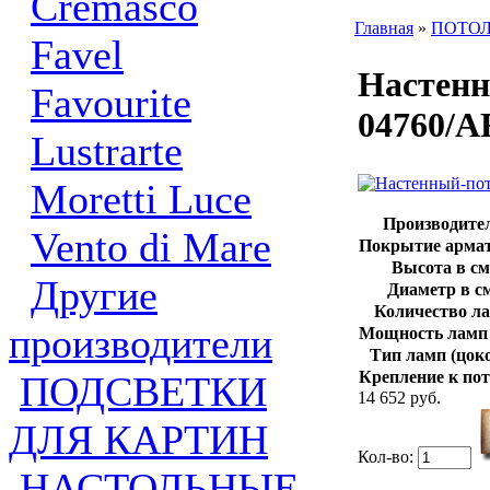
Cremasco
Главная
»
ПОТО
Favel
Настенн
Favourite
04760/A
Lustrarte
Moretti Luce
Производите
Vento di Mare
Покрытие арма
Высота в см
Другие
Диаметр в см
Количество л
производители
Мощность ламп 
Тип ламп (цоко
Крепление к пот
ПОДСВЕТКИ
14 652 руб.
ДЛЯ КАРТИН
Кол-во:
НАСТОЛЬНЫЕ