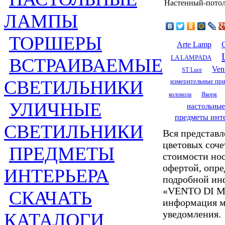
Настенный-потол
ЛАМПЫ
ТОРШЕРЫ
Arte Lamp
LA LAMPADA
ВСТРАИВАЕМЫЕ
Ven
ST Luce
СВЕТИЛЬНИКИ
измерительные пр
колокола
Якоря
УЛИЧНЫЕ
настольны
предметы инт
СВЕТИЛЬНИКИ
Вся представл
цветовых соче
ПРЕДМЕТЫ
стоимости но
офертой, опр
ИНТЕРЬЕРА
подробной ин
«VENTO DI MAR
СКАЧАТЬ
информация мо
уведомления.
КАТАЛОГИ