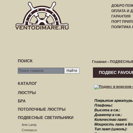
ДОБРО ПОЖ
ОПЛАТА И 
ГАРАНТИЯ
ПОРТ ПРИП
ПОЛИТИКА
ГЛАВНАЯ
РЕГИСТРАЦИЯ
ВХОД
ПРАЙС-
ПОИСК
Главная
ПОДВЕСНЫЕ
»
ПОДВЕС FAVOUR
КАТАЛОГ
ЛЮСТРЫ
Покрытие арматуры
БРА
Плафоны:
ПОТОЛОЧНЫЕ ЛЮСТРЫ
Высота в см.:
Диаметр в см.:
ПОДВЕСНЫЕ СВЕТИЛЬНИКИ
Количество ламп:
Мощность ламп в Вт
Arte Lamp
Тип ламп (цоколь):
Cremasco