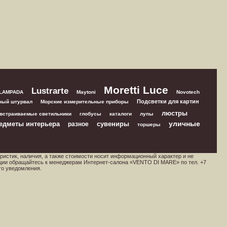
Moretti Luce
Lustrarte
 LAMPADA
Maytoni
Novotech
Подсветки для картин
ный штурвал
Морские измерительные приборы
люстры
встраиваемые светильники
глобусы
каталоги
лупы
уличные
едметы интерьера
сувениры
разное
торшеры
ристик, наличия, а также стоимости носит информационный характер и не
ции обращайтесь к менеджерам Интернет-салона «VENTO DI MARE» по тел. +7
го уведомления.