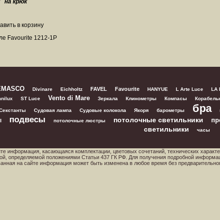
:
на крюк
ле Favourite 1212-1P
EMASCO
FAVEL
Favourite
Divinare
Eichholtz
HANYUE
L Arte Luce
LA
Vento di Mare
nilux
ST Luce
Зеркала
Клинометры
Компасы
Корабель
бра
Секстанты
Судовая лампа
Судовые колокола
Якоря
барометры
подвесы
потолочные светильники
пр
ы
потолочные люстры
светильники
часы
йте информация, касающаяся комплектации, цветовых сочетаний, технических характе
ой, определяемой положениями Статьи 437 ГК РФ. Для получения подробной информа
ованная на сайте информация может быть изменена в любое время без предварительно