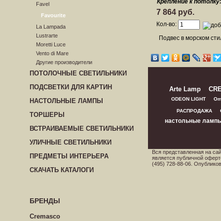
Крепление к потолку
Favel
7 864 руб.
Favourite
Кол-во:
La Lampada
Lustrarte
Подвес в морском сти
Moretti Luce
Vento di Mare
Другие производители
ПОТОЛОЧНЫЕ СВЕТИЛЬНИКИ
ПОДСВЕТКИ ДЛЯ КАРТИН
Arte Lamp
CR
ODEON LIGHT
Om
НАСТОЛЬНЫЕ ЛАМПЫ
РАСПРОДАЖА
ТОРШЕРЫ
настольные ламп
ВСТРАИВАЕМЫЕ СВЕТИЛЬНИКИ
УЛИЧНЫЕ СВЕТИЛЬНИКИ
Вся представленная на са
ПРЕДМЕТЫ ИНТЕРЬЕРА
является публичной оферт
(495) 728-88-06. Опублик
СКАЧАТЬ КАТАЛОГИ
БРЕНДЫ
Cremasco