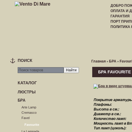
ДОБРО ПОЖ
ОПЛАТА И 
ГАРАНТИЯ
ПОРТ ПРИП
ПОЛИТИКА
ГЛАВНАЯ
РЕГИСТРАЦИЯ
ВХОД
ПРАЙС-
ПОИСК
Главная
БРА
Favouri
»
»
БРА FAVOURITE
КАТАЛОГ
ЛЮСТРЫ
Покрытие арматуры
БРА
Плафоны:
Arte Lamp
Высота в см.:
Cremasco
Диаметр в см.:
Favel
Количество ламп:
Мощность ламп в Вт
Favourite
Тип ламп (цоколь):
La Lampada