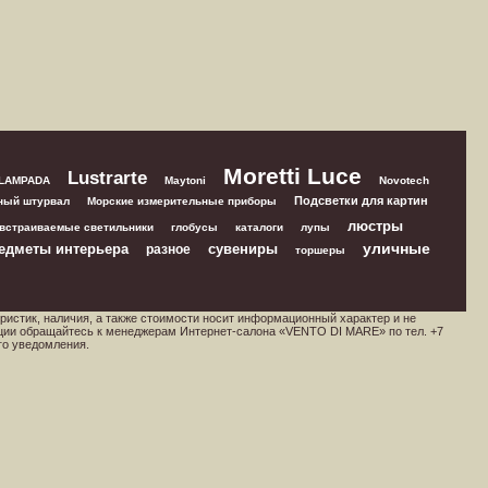
Moretti Luce
Lustrarte
 LAMPADA
Maytoni
Novotech
Подсветки для картин
ный штурвал
Морские измерительные приборы
люстры
встраиваемые светильники
глобусы
каталоги
лупы
уличные
едметы интерьера
сувениры
разное
торшеры
ристик, наличия, а также стоимости носит информационный характер и не
ции обращайтесь к менеджерам Интернет-салона «VENTO DI MARE» по тел. +7
го уведомления.