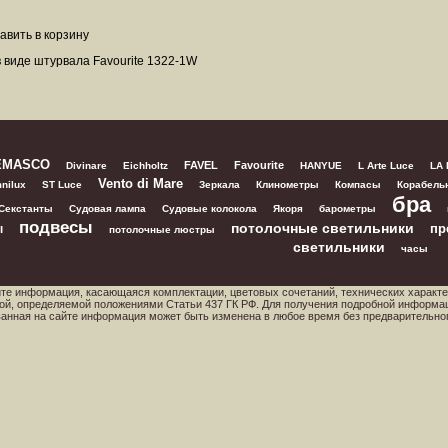
в виде штурвала Favourite 1322-1W
EMASCO
FAVEL
Favourite
Divinare
Eichholtz
HANYUE
L Arte Luce
LA
Vento di Mare
nilux
ST Luce
Зеркала
Клинометры
Компасы
Корабель
бра
Секстанты
Судовая лампа
Судовые колокола
Якоря
барометры
подвесы
потолочные светильники
пр
ы
потолочные люстры
светильники
часы
йте информация, касающаяся комплектации, цветовых сочетаний, технических характе
ой, определяемой положениями Статьи 437 ГК РФ. Для получения подробной информа
ованная на сайте информация может быть изменена в любое время без предварительно