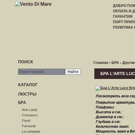
ДОБРО ПОЖ
ОПЛАТА И 
ГАРАНТИЯ
ПОРТ ПРИП
ПОЛИТИКА
ГЛАВНАЯ
РЕГИСТРАЦИЯ
ВХОД
ПРАЙС-
ПОИСК
Главная
БРА
Другие
»
»
БРА L'ARTE LUC
КАТАЛОГ
ЛЮСТРЫ
Посмотреть всю се
БРА
Покрытие арматуры
Плафоны:
Arte Lamp
Высота в см.:
Cremasco
Диаметр в см.:
Favel
Глубина в см:
Favourite
Количество ламп:
Мощность ламп в Вт
La Lampada