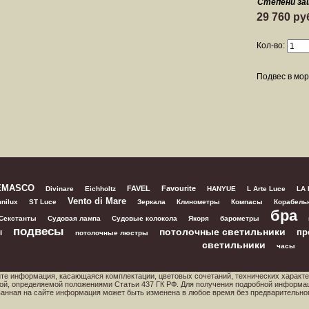
Степени за
29 760 ру
Кол-во:
Подвес в мор
EMASCO
FAVEL
Favourite
Divinare
Eichholtz
HANYUE
L Arte Luce
LA
Vento di Mare
nilux
ST Luce
Зеркала
Клинометры
Компасы
Корабель
бра
Секстанты
Судовая лампа
Судовые колокола
Якоря
барометры
подвесы
потолочные светильники
пр
ы
потолочные люстры
светильники
часы
йте информация, касающаяся комплектации, цветовых сочетаний, технических характе
ой, определяемой положениями Статьи 437 ГК РФ. Для получения подробной информа
ованная на сайте информация может быть изменена в любое время без предварительно