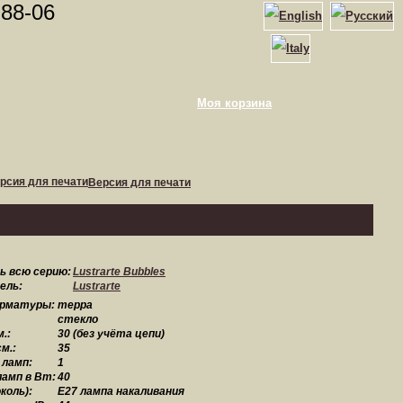
-88-06
Моя корзина
Версия для печати
 всю серию:
Lustrarte Bubbles
ель:
Lustrarte
арматуры:
терра
стекло
.:
30 (без учёта цепи)
м.:
35
 ламп:
1
амп в Вт:
40
коль):
Е27 лампа накаливания