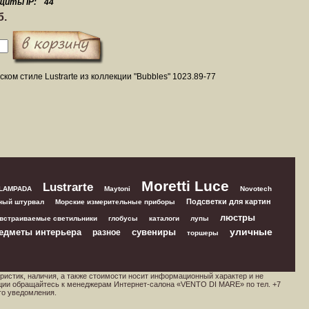
щиты IP:
44
б.
ском стиле Lustrarte из коллекции "Bubbles" 1023.89-77
Moretti Luce
Lustrarte
 LAMPADA
Maytoni
Novotech
Подсветки для картин
ный штурвал
Морские измерительные приборы
люстры
встраиваемые светильники
глобусы
каталоги
лупы
уличные
едметы интерьера
сувениры
разное
торшеры
ристик, наличия, а также стоимости носит информационный характер и не
ции обращайтесь к менеджерам Интернет-салона «VENTO DI MARE» по тел. +7
го уведомления.