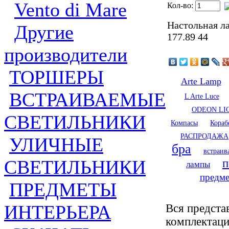
Vento di Mare
Кол-во:
Настольная ла
Другие
177.89 44
производители
ТОРШЕРЫ
Arte Lamp
ВСТРАИВАЕМЫЕ
L Arte Luce
ODEON LI
СВЕТИЛЬНИКИ
Компасы
Кораб
РАСПРОДАЖА
УЛИЧНЫЕ
бра
встраив
СВЕТИЛЬНИКИ
п
лампы
предме
ПРЕДМЕТЫ
ИНТЕРЬЕРА
Вся предста
комплектаци