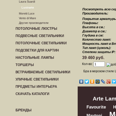
Laura Suardi
Lustrarte
Посмотреть всю се
Производитель:
Moretti Luce
Vento di Mare
Покрытие арматуры
Другие производители
Плафоны:
Высота в см.:
ПОТОЛОЧНЫЕ ЛЮСТРЫ
Диаметр в см.:
Глубина в см:
ПОДВЕСНЫЕ СВЕТИЛЬНИКИ
Количество ламп:
ПОТОЛОЧНЫЕ СВЕТИЛЬНИКИ
Мощность ламп в Вт
Тип ламп (цоколь):
ПОДСВЕТКИ ДЛЯ КАРТИН
Степени защиты IP:
39 460 руб.
НАСТОЛЬНЫЕ ЛАМПЫ
Кол-во:
ТОРШЕРЫ
Бра в морском стиле L
ВСТРАИВАЕМЫЕ СВЕТИЛЬНИКИ
УЛИЧНЫЕ СВЕТИЛЬНИКИ
ПРЕДМЕТЫ ИНТЕРЬЕРА
СКАЧАТЬ КАТАЛОГИ
Arte La
Favourite
БРЕНДЫ
M
Maytoni