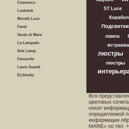
Cremasco
ST Luce
Lustrarte
Корабел
Moretti Luce
Подсветки
Favel
Vento di Mare
лампа
La Lampada
встраив
Arte Lamp
люстры
Favourite
люстры
Laura Suardi
интерьер
Eichholtz
Вся представле
цветовых сочета
носит информац
определяемой п
информации обр
MARE» по тел. +