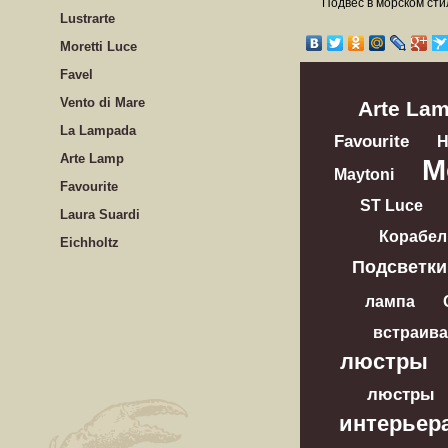
Подвес в морском стил
Lustrarte
Moretti Luce
Favel
Vento di Mare
Arte La
La Lampada
Favourite
Arte Lamp
M
Maytoni
Favourite
ST Luce
Laura Suardi
Корабел
Eichholtz
Подсветки
лампа
встраив
люстры
люстры
интерьер