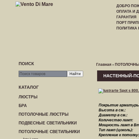
ДОБРО ПОЖ
ОПЛАТА И 
ГАРАНТИЯ
ПОРТ ПРИП
ПОЛИТИКА
ГЛАВНАЯ
РЕГИСТРАЦИЯ
ВХОД
ПРАЙС-
ПОИСК
Главная
ПОТОЛОЧНЫ
»
НАСТЕННЫЙ-ПО
КАТАЛОГ
ЛЮСТРЫ
Покрытие арматуры
БРА
Высота в см.:
ПОТОЛОЧНЫЕ ЛЮСТРЫ
Диаметр в см.:
Количество ламп:
ПОДВЕСНЫЕ СВЕТИЛЬНИКИ
Мощность ламп в Вт
Тип ламп (цоколь):
ПОТОЛОЧНЫЕ СВЕТИЛЬНИКИ
Крепление к потолку