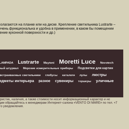
лагаются на планке или на диске. Крепление светильника Lustrarte –
6 очень функциональна и удобна в применении, в каком бы помещении
ение кухонной поверхности и др.)
Moretti Luce
Lustrarte
 LAMPADA
Maytoni
Novotech
Подсветки для картин
ный штурвал
Морские измерительные приборы
люстры
встраиваемые светильники
глобусы
каталоги
лупы
уличные
едметы интерьера
сувениры
разное
торшеры
ристик, наличия, а также стоимости носит информационный характер и не
ции обращайтесь к менеджерам Интернет-салона «VENTO DI MARE» по тел. +7
го уведомления.