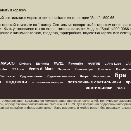
 светильник в морском стиле Lustrarte из коллекции "Spot" s 800.66
 морской тематики на 1 лампу. Светильник поворотный в морском стиле, распо
т быть установлено как на стене, так и на потолке. Модель "Spot" s 800-006
ение с низким потолком, кладовка, гардеробная, подсветка картин или освещ
EMASCO
FAVEL
Favourite
Divinare
Eichholtz
HANYUE
L Arte Luce
LA
Vento di Mare
nilux
ST Luce
Зеркала
Клинометры
Компасы
Корабель
бра
Секстанты
Судовая лампа
Судовые колокола
Якоря
барометры
подвесы
потолочные светильники
пр
ы
потолочные люстры
светильники
часы
йте информация, касающаяся комплектации, цветовых сочетаний, технических характе
ой, определяемой положениями Статьи 437 ГК РФ. Для получения подробной информа
ованная на сайте информация может быть изменена в любое время без предварительно