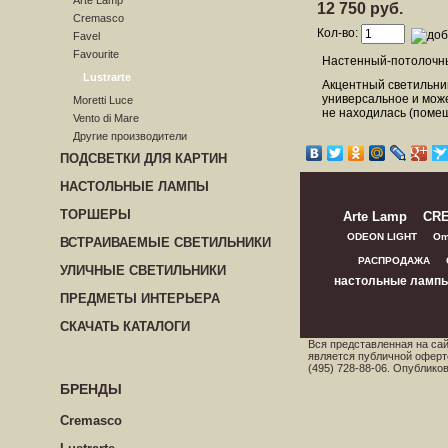
Arte Lamp
12 750 руб.
Cremasco
Кол-во:
Favel
Favourite
Настенный-потолочный
Lustrarte
Акцентный светильник
универсальное и може
Moretti Luce
не находилась (помещ
Vento di Mare
Другие производители
ПОДСВЕТКИ ДЛЯ КАРТИН
НАСТОЛЬНЫЕ ЛАМПЫ
ТОРШЕРЫ
Arte Lamp
CR
ODEON LIGHT
Om
ВСТРАИВАЕМЫЕ СВЕТИЛЬНИКИ
РАСПРОДАЖА
УЛИЧНЫЕ СВЕТИЛЬНИКИ
настольные ламп
ПРЕДМЕТЫ ИНТЕРЬЕРА
СКАЧАТЬ КАТАЛОГИ
Вся представленная на са
является публичной оферт
(495) 728-88-06. Опублик
БРЕНДЫ
Cremasco