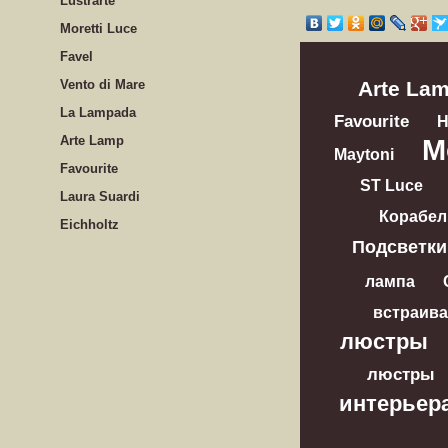
Lustrarte
Moretti Luce
Favel
Vento di Mare
Arte La
La Lampada
Favourite
Arte Lamp
M
Maytoni
Favourite
ST Luce
Laura Suardi
Корабел
Eichholtz
Подсветки
лампа
встраив
люстры
люстры
интерьер