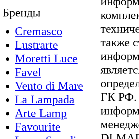
информ
Бренды
комплек
техниче
Cremasco
также 
Lustrarte
информ
Moretti Luce
являетс
Favel
опреде
Vento di Mare
ГК РФ.
La Lampada
информ
Arte Lamp
менедж
Favourite
DI MARE