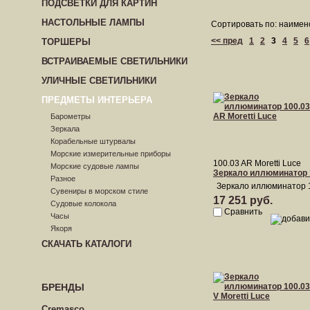
ПОДСВЕТКИ ДЛЯ КАРТИН
НАСТОЛЬНЫЕ ЛАМПЫ
Сортировать по: наимен
<< пред
1
2
3
4
5
6
ТОРШЕРЫ
ВСТРАИВАЕМЫЕ СВЕТИЛЬНИКИ
УЛИЧНЫЕ СВЕТИЛЬНИКИ
ПРЕДМЕТЫ ИНТЕРЬЕРА
Барометры
Зеркала
Корабельные штурвалы
Морские измерительные приборы
100.03 AR Moretti Luce
Морские судовые лампы
Зеркало иллюминатор 1
Разное
Зеркало иллюминатор 1
Сувениры в морском стиле
17 251 руб.
Судовые колокола
Сравнить
Часы
Якоря
СКАЧАТЬ КАТАЛОГИ
БРЕНДЫ
Cremasco