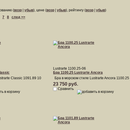
ованию (
возр
|
убыв
), цене (
возр
|
убыв
), рейтингу (
возр
|
убыв
)
7
8
след >>
Lustrarte 1100.25-06
lassic
Бра 1100.25 Lustrarte Ancora
trarte Classic 1091.89 10
Бра в морском стиле Lustrarte Ancora 1100.25
23 750 руб.
Сравнить