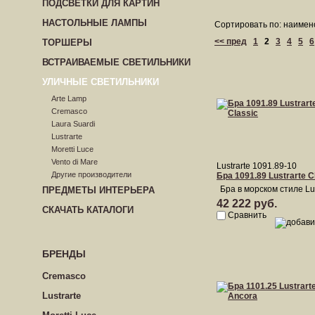
ПОДСВЕТКИ ДЛЯ КАРТИН
НАСТОЛЬНЫЕ ЛАМПЫ
Сортировать по: наимен
<< пред
1
2
3
4
5
6
ТОРШЕРЫ
ВСТРАИВАЕМЫЕ СВЕТИЛЬНИКИ
УЛИЧНЫЕ СВЕТИЛЬНИКИ
Arte Lamp
Cremasco
Laura Suardi
Lustrarte
Moretti Luce
Vento di Mare
Lustrarte 1091.89-10
Другие производители
Бра 1091.89 Lustrarte C
Бра в морском стиле Lus
ПРЕДМЕТЫ ИНТЕРЬЕРА
42 222 руб.
СКАЧАТЬ КАТАЛОГИ
Сравнить
БРЕНДЫ
Cremasco
Lustrarte