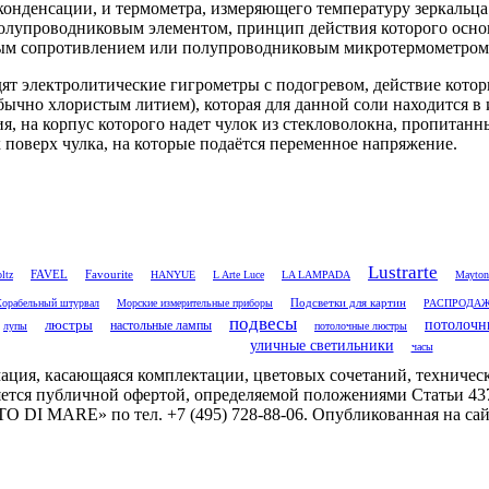
онденсации, и термометра, измеряющего температуру зеркальц
олупроводниковым элементом, принцип действия которого основа
ым сопротивлением или полупроводниковым микротермометром
дят электролитические гигрометры с подогревом, действие кото
чно хлористым литием), которая для данной соли находится в 
я, на корпус которого надет чулок из стекловолокна, пропитанн
поверх чулка, на которые подаётся переменное напряжение.
Lustrarte
FAVEL
ltz
Favourite
HANYUE
L Arte Luce
LA LAMPADA
Mayton
Подсветки для картин
Корабельный штурвал
Морские измерительные приборы
РАСПРОДА
подвесы
потолочн
люстры
настольные лампы
лупы
потолочные люстры
уличные светильники
часы
ация, касающаяся комплектации, цветовых сочетаний, техническ
ется публичной офертой, определяемой положениями Статьи 43
 DI MARE» по тел. +7 (495) 728-88-06. Опубликованная на сай