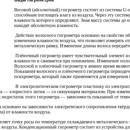
Весовой (абсолютный) гигрометр состоит из системы U-
способным поглощать влагу из воздуха. Через эту систем
влажность которого определяют. Зная массу системы до и
находят абсолютную влажность.
Действие волосного гигрометра основано на свойстве о
изменении влажности воздуха, что позволяет измерять от
металлическую рамку. Изменение длины волоса передаёт
Плёночный гигрометр имеет чувствительный элемент из
влажности и сжимается при понижении. Изменение поло
Волосной и плёночный гигрометр в зимнее время являют
Показания волосного и плёночного гигрометра периодич
психрометра, который также применяется для измерения 
В электролитическом гигрометре пластинку из электрои
а — хлористого лития — со связующим материалом. При изменен
; недостаток этого гигрометра — зависимость показаний от темп
 основано на зависимости электрического сопротивления твёрдо
а) от влажности воздуха.
яет точку росы по температуре охлаждаемого металлического зе
оздуха. Конденсационный гигрометр состоит из устройства для