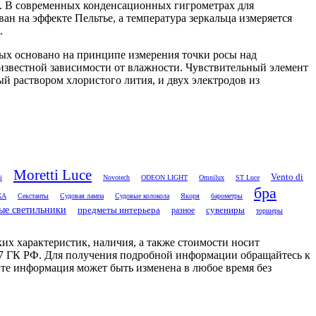
а. В современных конденсационных гигрометрах для
н на эффекте Пельтье, а температура зеркальца измеряется
.
рых основано на принципе измерения точки росы над
известной зависимости от влажности. Чувствительный элемент
ый раствором хлористого лития, и двух электродов из
Moretti Luce
Vento di
i
Novotech
ODEON LIGHT
Omnilux
ST Luce
бра
ЖА
Секстанты
Судовая лампа
Судовые колокола
Якоря
барометры
ые светильники
предметы интерьера
сувениры
разное
торшеры
их характеристик, наличия, а также стоимости носит
7 ГК РФ. Для получения подробной информации обращайтесь к
те информация может быть изменена в любое время без