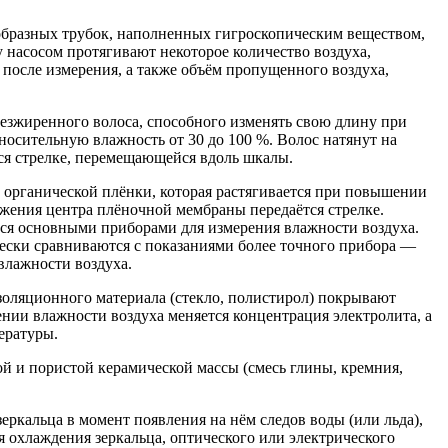
образных трубок, наполненных гигроскопическим веществом,
у насосом протягивают некоторое количество воздуха,
 после измерения, а также объём пропущенного воздуха,
безжиренного волоса, способного изменять свою длину при
носительную влажность от 30 до 100 %. Волос натянут на
ся стрелке, перемещающейся вдоль шкалы.
 органической плёнки, которая растягивается при повышении
жения центра плёночной мембраны передаётся стрелке.
ся основными приборами для измерения влажности воздуха.
ески сравниваются с показаниями более точного прибора —
влажности воздуха.
золяционного материала (стекло, полистирол) покрывают
ии влажности воздуха меняется концентрация электролита, а
ературы.
й и пористой керамической массы (смесь глины, кремния,
ркальца в момент появления на нём следов воды (или льда),
 охлаждения зеркальца, оптического или электрического