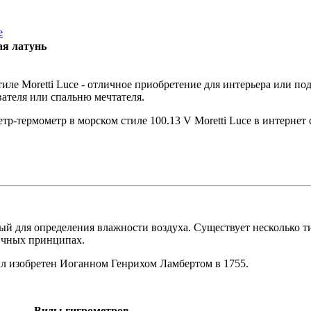
e
ая латунь
иле Moretti Luce - отличное приобретение для интерьера или по
ателя или спальню мечтателя.
р-термометр в морском стиле 100.13 V Moretti Luce в интернет с
ый для определения влажности воздуха. Существует несколько ти
ичных принципах.
л изобретен Иоганном Генрихом Ламбертом в 1755.
Виды гигрометров