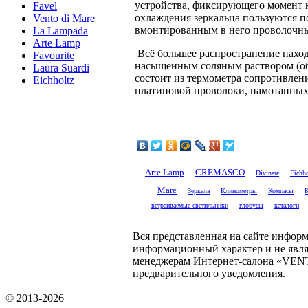
устройства, фиксирующего момент к
Favel
охлаждения зеркальца пользуются п
Vento di Mare
вмонтированным в него проволочн
La Lampada
Arte Lamp
Всё большее распространение нахо
Favourite
насыщенным соляным раствором (обы
Laura Suardi
состоит из термометра сопротивлени
Eichholtz
платиновой проволоки, намотанных 
CREMASCO
Arte Lamp
Divinare
Eichho
Mare
Зеркала
Клинометры
Компасы
встраиваемые светильники
глобусы
каталоги
Вся представленная на сайте информ
информационный характер и не явля
менеджерам Интернет-салона «VENTO
предварительного уведомления.
© 2013-2026