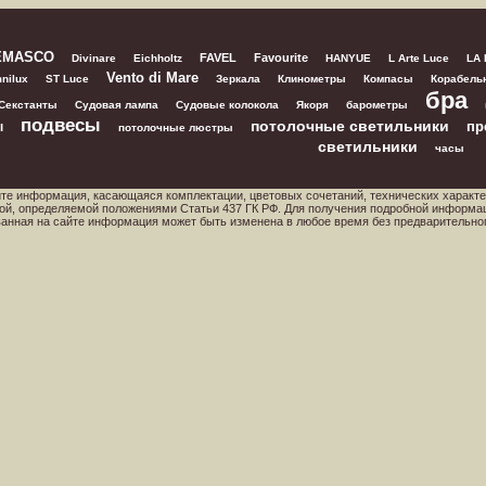
EMASCO
FAVEL
Favourite
Divinare
Eichholtz
HANYUE
L Arte Luce
LA
Vento di Mare
nilux
ST Luce
Зеркала
Клинометры
Компасы
Корабель
бра
Секстанты
Судовая лампа
Судовые колокола
Якоря
барометры
подвесы
потолочные светильники
пр
ы
потолочные люстры
светильники
часы
йте информация, касающаяся комплектации, цветовых сочетаний, технических характе
ой, определяемой положениями Статьи 437 ГК РФ. Для получения подробной информа
ованная на сайте информация может быть изменена в любое время без предварительно