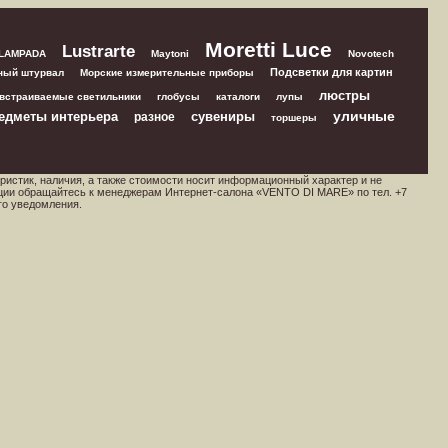
Moretti Luce
Lustrarte
 LAMPADA
Maytoni
Novotech
Подсветки для картин
ный штурвал
Морские измерительные приборы
люстры
встраиваемые светильники
глобусы
каталоги
лупы
уличные
едметы интерьера
сувениры
разное
торшеры
ристик, наличия, а также стоимости носит информационный характер и не
ции обращайтесь к менеджерам Интернет-салона «VENTO DI MARE» по тел. +7
го уведомления.